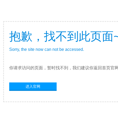
抱歉，找不到此页面
Sorry, the site now can not be accessed.
你请求访问的页面，暂时找不到，我们建议你返回首页官
进入官网