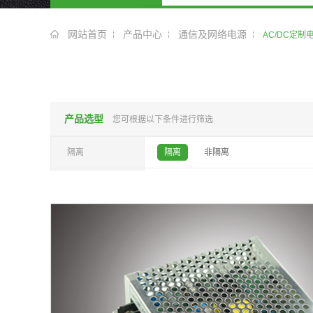
网站首页
产品中心
通信及网络电源
AC/DC定制
产品选型
您可根据以下条件进行筛选
隔离
隔离
非隔离
输入电压
直流
交流
输出电压（Vdc）
输出功率（W）
输出路数
不限
1
2
3
4
封装尺寸（mm）
不限
25.4×25.4
31.8×20.3