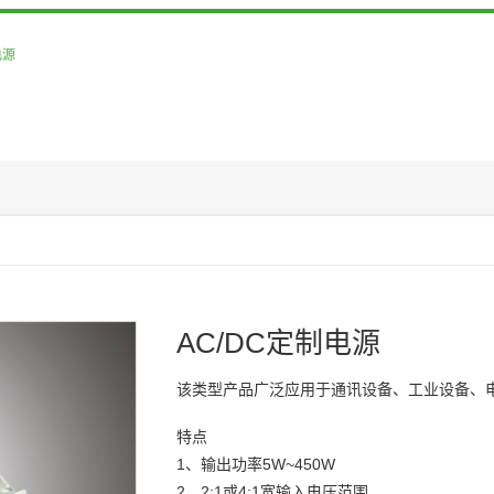
电源
AC/DC定制电源
该类型产品广泛应用于通讯设备、工业设备、
特点
多路
1、输出功率5W~450W
50.8×25.4
50.8×50.8
1/32砖
1/16砖
1/8砖
半砖
2、2:1或4:1宽输入电压范围