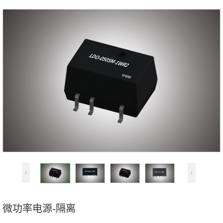
输入电压
直流
交流
输出电压
（Vdc）
输出功率
（W）
不限
1
2
3
4
多路
输出路数
不限
25.4×25.4
31.8×20.3
封装尺寸
50.8×25.4
50.8×50.8
1/32砖
1/16砖
1/8砖
半砖
全砖
其它
（mm）
不限
安防电源
工业电源
应用行业
航空、航天、车辆、船舶及特种电源
轨道交通电源
通信及网络电源
微功率电源-隔离